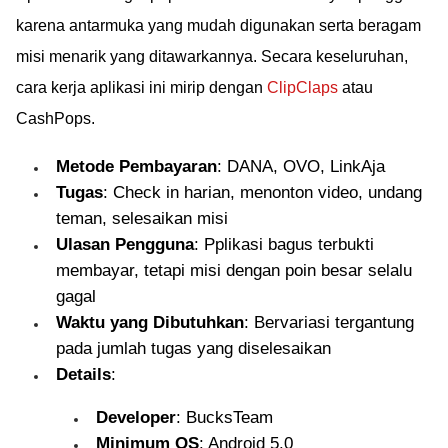
karena antarmuka yang mudah digunakan serta beragam
misi menarik yang ditawarkannya. Secara keseluruhan,
cara kerja aplikasi ini mirip dengan
ClipClaps
atau
CashPops.
Metode Pembayaran
: DANA, OVO, LinkAja
Tugas
: Check in harian, menonton video, undang
teman, selesaikan misi
Ulasan Pengguna
: Pplikasi bagus terbukti
membayar, tetapi misi dengan poin besar selalu
gagal
Waktu yang Dibutuhkan
: Bervariasi tergantung
pada jumlah tugas yang diselesaikan
Details
:
Developer
: BucksTeam
Minimum OS
: Android 5.0