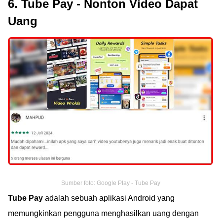
6. Tube Pay - Nonton Video Dapat
Uang
Sumber foto: Google Play - Tube Pay
Tube Pay
adalah sebuah aplikasi Android yang
memungkinkan pengguna menghasilkan uang dengan