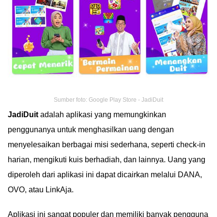
Sumber foto: Google Play Store - JadiDuit
JadiDuit
adalah aplikasi yang memungkinkan
penggunanya untuk menghasilkan uang dengan
menyelesaikan berbagai misi sederhana, seperti check-in
harian, mengikuti kuis berhadiah, dan lainnya. Uang yang
diperoleh dari aplikasi ini dapat dicairkan melalui DANA,
OVO, atau LinkAja.
Aplikasi ini sangat populer dan memiliki banyak pengguna