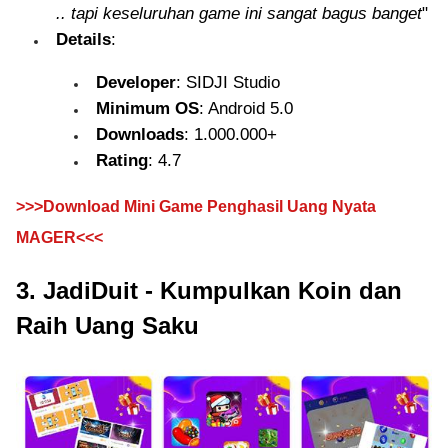
.. tapi keseluruhan game ini sangat bagus banget
"
Details
:
Developer
: SIDJI Studio
Minimum OS
: Android 5.0
Downloads
: 1.000.000+
Rating
: 4.7
>>>Download Mini Game Penghasil Uang Nyata
MAGER<<<
3. JadiDuit - Kumpulkan Koin dan
Raih Uang Saku