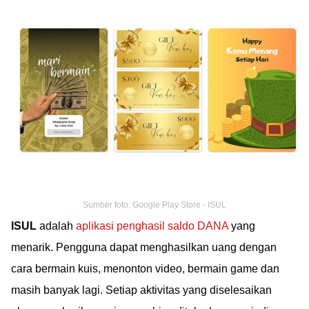
Sumber foto: Google Play Store - ISUL
ISUL
adalah
aplikasi penghasil saldo DANA
yang
menarik. Pengguna dapat menghasilkan uang dengan
cara bermain kuis, menonton video, bermain game dan
masih banyak lagi. Setiap aktivitas yang diselesaikan