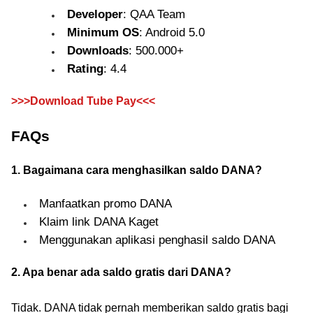
Developer
: QAA Team
Minimum OS
: Android 5.0
Downloads
: 500.000+
Rating
: 4.4
>>>Download Tube Pay<<<
FAQs
1. Bagaimana cara menghasilkan saldo DANA?
Manfaatkan promo DANA
Klaim link DANA Kaget
Menggunakan aplikasi penghasil saldo DANA
2. Apa benar ada saldo gratis dari DANA?
Tidak. DANA tidak pernah memberikan saldo gratis bagi