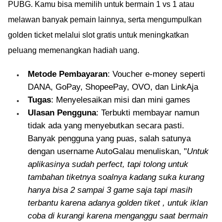
PUBG. Kamu bisa memilih untuk bermain 1 vs 1 atau
melawan banyak pemain lainnya, serta mengumpulkan
golden ticket melalui slot gratis untuk meningkatkan
peluang memenangkan hadiah uang.
Metode Pembayaran
: Voucher e-money seperti
DANA, GoPay, ShopeePay, OVO, dan LinkAja
Tugas
: Menyelesaikan misi dan mini games
Ulasan Pengguna
: Terbukti membayar namun
tidak ada yang menyebutkan secara pasti.
Banyak pengguna yang puas, salah satunya
dengan username AutoGalau menuliskan, "
Untuk
aplikasinya sudah perfect, tapi tolong untuk
tambahan tiketnya soalnya kadang suka kurang
hanya bisa 2 sampai 3 game saja tapi masih
terbantu karena adanya golden tiket , untuk iklan
coba di kurangi karena menganggu saat bermain