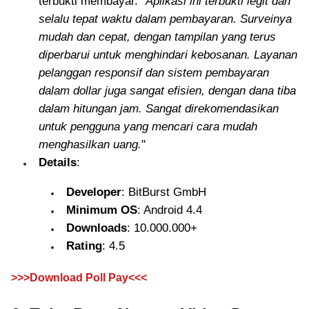
terbukti membayar. "
Aplikasi ini terbukti legit dan
selalu tepat waktu dalam pembayaran. Surveinya
mudah dan cepat, dengan tampilan yang terus
diperbarui untuk menghindari kebosanan. Layanan
pelanggan responsif dan sistem pembayaran
dalam dollar juga sangat efisien, dengan dana tiba
dalam hitungan jam. Sangat direkomendasikan
untuk pengguna yang mencari cara mudah
menghasilkan uang.
"
Details
:
Developer
: BitBurst GmbH
Minimum OS
: Android 4.4
Downloads
: 10.000.000+
Rating
: 4.5
>>>Download Poll Pay<<<