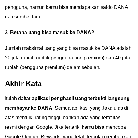
pengguna, namun kamu bisa mendapatkan saldo DANA
dari sumber lain.
3. Berapa uang bisa masuk ke DANA?
Jumlah maksimal uang yang bisa masuk ke DANA adalah
20 juta rupiah (untuk pengguna non premium) dan 40 juta
rupiah (pengguna premium) dalam sebulan.
Akhir Kata
Itulah daftar
aplikasi penghasil uang terbukti langsung
membayar ke DANA
. Semua aplikasi yang Jaka ulas di
atas memiliki rating tinggi, bahkan ada yang terafiliasi
resmi dengan Google. Jika tertarik, kamu bisa mencoba
Google Opinion Rewards, yang telah terbukti memberikan