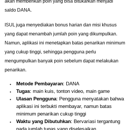
akan memberikan poin yang bisa ditukarkan menjadi
saldo DANA.
ISUL juga menyediakan bonus harian dan misi khusus
yang dapat menambah jumlah poin yang dikumpulkan.
Namun, aplikasi ini menetapkan batas penarikan minimum
yang cukup tinggi, sehingga pengguna perlu
mengumpulkan banyak poin sebelum dapat melakukan
penarikan.
Metode Pembayaran
: DANA
Tugas
: main kuis, tonton video, main game
Ulasan Pengguna
: Pengguna menyatakan bahwa
aplikasi ini terbukti membayar, namun batas
minimum penarikan cukup tinggi
Waktu yang Dibutuhkan
: Bervariasi tergantung
pada jumlah tugas yang diselesaikan