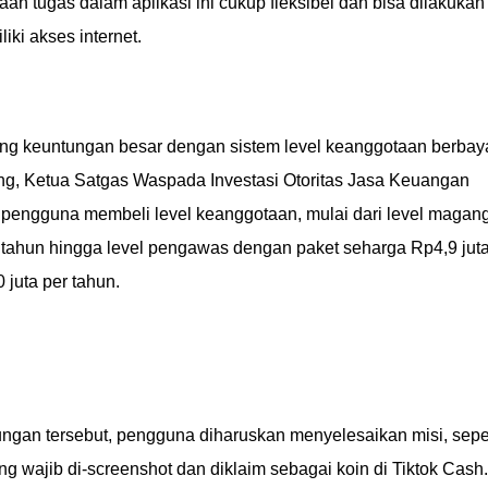
an tugas dalam aplikasi ini cukup fleksibel dan bisa dilakukan
ki akses internet.
ng keuntungan besar dengan sistem level keanggotaan berbaya
ng, Ketua Satgas Waspada Investasi Otoritas Jasa Keuangan
pengguna membeli level keanggotaan, mulai dari level magan
tahun hingga level pengawas dengan paket seharga Rp4,9 jut
juta per tahun.
gan tersebut, pengguna diharuskan menyelesaikan misi, seper
ng wajib di-screenshot dan diklaim sebagai koin di Tiktok Cash.