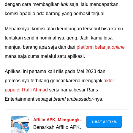
dengan cara membagikan
link
saja, lalu mendapatkan
komisi apabila ada barang yang berhasil terjual.
Menariknya, komisi atau keuntungan tersebut bisa kamu
tentukan sendiri nominalnya, geng. Jadi, kamu bisa
menjual barang apa saja dan dari
platform belanja
online
mana saja cuma melalui satu aplikasi.
Aplikasi ini pertama kali rilis pada Mei 2023 dan
promosinya terbilang gencar karena mengajak
aktor
populer Raffi Ahmad
serta nama besar Rans
Entertainment sebagai
brand ambassador
-nya.
Affilio APK: Mengungkap
LIHAT ARTIKEL
Benarkah Affilio APK
Fakta Di Balik Klaim