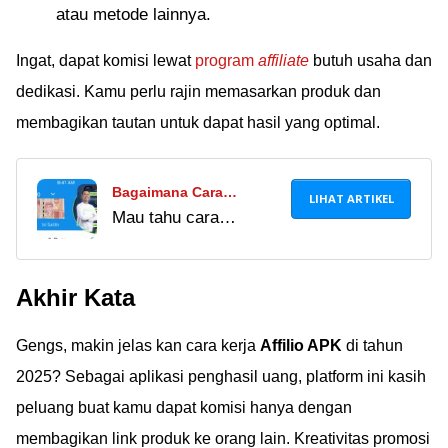
atau metode lainnya.
Ingat, dapat komisi lewat
program
affiliate
butuh usaha dan
dedikasi. Kamu perlu rajin memasarkan produk dan
membagikan tautan untuk dapat hasil yang optimal.
Bagaimana Cara
LIHAT ARTIKEL
Mau tahu cara
Mendapatkan Saldo
mendapatkan uang
DANA Gratis Dari Affilio
dari Affilio APK?
APK?
Akhir Kata
Simak panduan
lengkap dan tips jitu
Gengs, makin jelas kan cara kerja
Affilio APK
di tahun
untuk hasilkan saldo
DANA gratis langsung
2025? Sebagai aplikasi penghasil uang, platform ini kasih
dari HP kamu di sini!
peluang buat kamu dapat komisi hanya dengan
membagikan link produk ke orang lain. Kreativitas promosi