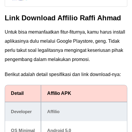
bisa hasilkan saldo
Saldo DANA Gratis
DANA gratis hingga
Rp150 Ribu Per Hari
Link Download Affilio Raffi Ahmad
Rp150 ribu per hari?
Jaka akan
Untuk bisa memanfaatkan fitur-fiturnya, kamu harus install
mengungkap fakta,
debunking klaim
aplikasinya dulu melalui Google Playstore, geng. Tidak
instan, dan
perlu takut soal legalitasnya mengingat keseriusan pihak
memberikan
pengembang dalam melakukan promosi.
panduannya.
Berikut adalah detail spesifikasi dan link download-nya:
Detail
Affilio APK
Developer
Affilio
OS Minimal
Android 5.0