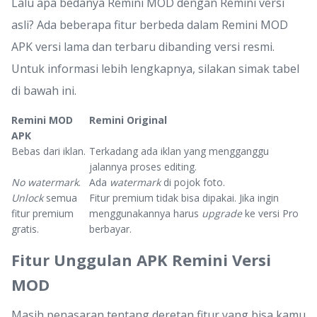
Lalu apa bedanya Remini MOD dengan Remini versi
asli? Ada beberapa fitur berbeda dalam Remini MOD
APK versi lama dan terbaru dibanding versi resmi.
Untuk informasi lebih lengkapnya, silakan simak tabel
di bawah ini.
Remini MOD
Remini Original
APK
Bebas dari iklan.
Terkadang ada iklan yang mengganggu
jalannya proses editing.
No watermark
.
Ada
watermark
di pojok foto.
Unlock
semua
Fitur premium tidak bisa dipakai. Jika ingin
fitur premium
menggunakannya harus
upgrade
ke versi Pro
gratis.
berbayar.
Fitur Unggulan APK Remini Versi
MOD
Masih penasaran tentang deretan fitur yang bisa kamu