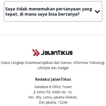
JalanTikus, hingga saat ini kita masih melakukan upload-
Saya tidak menemukan pertanyaan yang
download secara manual, sehingga kuota sebesar ribuan
tepat, di mana saya bisa bertanya?
aplikasi & games tidak dapat tercapai dalam waktu yang
singkat.
Kami dengan senang hati menjawab setiap pertanyaan yang
masuk. Kirim pertanyaan kamu ke
info@jalantikus.com
Solusi Lengkap Download Aplikasi dan Games, Informasi Teknologi,
Lifestyle dan Gadget
Redaksi JalanTikus
Gandaria 8 Office Tower
Jl. Arteri Pd. Indah No. 10,
Kec. Kby. Lama, Jakarta Selatan,
DKI Jakarta, 12240