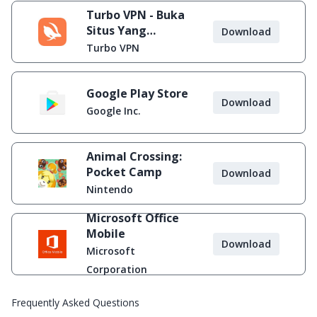
Turbo VPN - Buka
Situs Yang
Download
Diblokir
Turbo VPN
Google Play Store
Download
Google Inc.
Animal Crossing:
Pocket Camp
Download
Nintendo
Microsoft Office
Mobile
Download
Microsoft
Corporation
Frequently Asked Questions