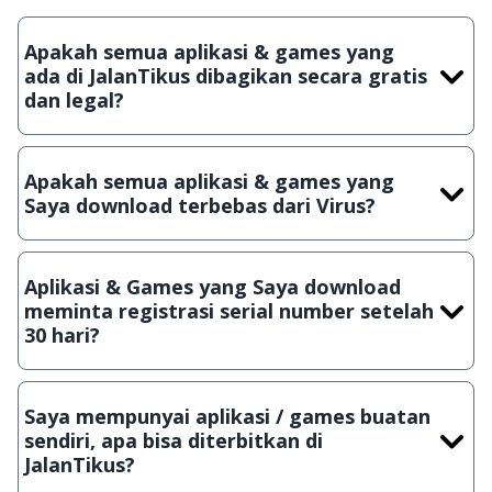
Apakah semua aplikasi & games yang
ada di JalanTikus dibagikan secara gratis
dan legal?
Ya, JalanTikus hanya membagikan aplikasi & games yang
gratis (Freeware) dan legal, dalam artian tidak (bajakan) hasil
Apakah semua aplikasi & games yang
crack, patch atau semacamnya.
Saya download terbebas dari Virus?
Ya, JalanTikus selalu melakukan scanning dengan 3 jenis
Antivirus (Kaspersky, AVG & Avast) sebelum menerbitkan
Aplikasi & Games yang Saya download
suatu aplikasi atau games, sehingga bisa dijamin 100%
meminta registrasi serial number setelah
terbebas dari virus.
30 hari?
Meskipun dibagikan secara gratis, namun ada beberapa
aplikasi & games yang dibagikan secara Shareware, dalam arti
Saya mempunyai aplikasi / games buatan
hanya bisa digunakan dalam jangka waktu tertentu dan jika
sendiri, apa bisa diterbitkan di
ingin lanjut menggunakannya kamu harus membeli lisensi
JalanTikus?
aslinya.