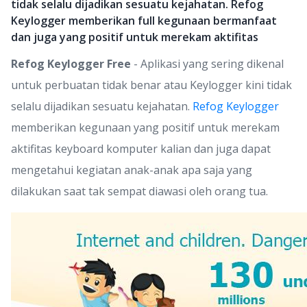
tidak selalu dijadikan sesuatu kejahatan. Refog
Keylogger memberikan full kegunaan bermanfaat
dan juga yang positif untuk merekam aktifitas
Refog Keylogger Free
- Aplikasi yang sering dikenal
untuk perbuatan tidak benar atau Keylogger kini tidak
selalu dijadikan sesuatu kejahatan.
Refog Keylogger
memberikan kegunaan yang positif untuk merekam
aktifitas keyboard komputer kalian dan juga dapat
mengetahui kegiatan anak-anak apa saja yang
dilakukan saat tak sempat diawasi oleh orang tua.