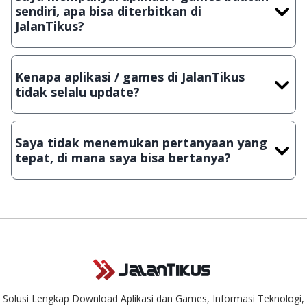
hanya bisa digunakan dalam jangka waktu tertentu dan jika
sendiri, apa bisa diterbitkan di
ingin lanjut menggunakannya kamu harus membeli lisensi
JalanTikus?
aslinya.
Tentu saja bisa. Silahkan kirim email ke
info@jalantikus.com
dengan menyertakan Nama Aplikasi/Games, Deskripsi serta
Kenapa aplikasi / games di JalanTikus
Lampiran File instalasi / (APK) jika Android
tidak selalu update?
Demi menjaga kualitas aplikasi dan games yang ada di
JalanTikus, hingga saat ini kita masih melakukan upload-
Saya tidak menemukan pertanyaan yang
download secara manual, sehingga kuota sebesar ribuan
tepat, di mana saya bisa bertanya?
aplikasi & games tidak dapat tercapai dalam waktu yang
singkat.
Kami dengan senang hati menjawab setiap pertanyaan yang
masuk. Kirim pertanyaan kamu ke
info@jalantikus.com
Solusi Lengkap Download Aplikasi dan Games, Informasi Teknologi,