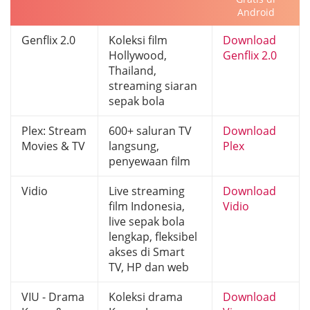
Android
Genflix 2.0
Koleksi film
Download
Hollywood,
Genflix 2.0
Thailand,
streaming siaran
sepak bola
Plex: Stream
600+ saluran TV
Download
Movies & TV
langsung,
Plex
penyewaan film
Vidio
Live streaming
Download
film Indonesia,
Vidio
live sepak bola
lengkap, fleksibel
akses di Smart
TV, HP dan web
VIU - Drama
Koleksi drama
Download