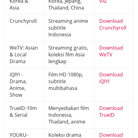
Korea &
Korea, Jepang,
Viu
Asia
Thailand, China
Crunchyroll
Streaming anime
Download
subtitle
Crunchyroll
Indonesia
WeTV: Asian
Streaming gratis,
Download
& Local
koleksi film Asia
WeTV
Drama
lengkap
iQIYI -
Film HD 1080p,
Download
Drama,
subtitle
iQIYI
Anime,
multibahasa
Show
TrueID: Film
Menyediakan film
Download
& Serial
Indonesia,
TrueID
Thailand, anime
YOUKU-
Koleksi drama
Download