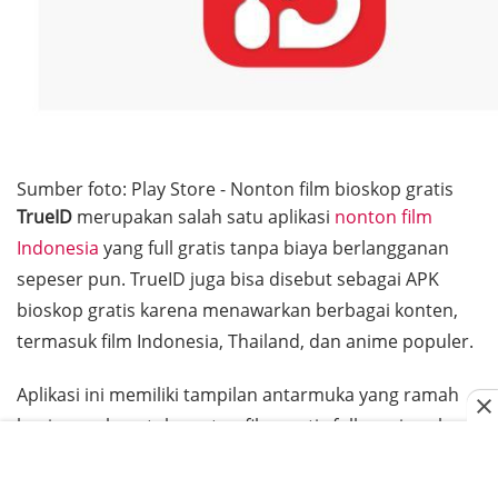
Sumber foto: Play Store - Nonton film bioskop gratis
TrueID
merupakan salah satu aplikasi
nonton film
Indonesia
yang full gratis tanpa biaya berlangganan
sepeser pun. TrueID juga bisa disebut sebagai APK
bioskop gratis karena menawarkan berbagai konten,
termasuk film Indonesia, Thailand, dan anime populer.
Aplikasi ini memiliki tampilan antarmuka yang ramah
bagi pemula untuk nonton film gratis full movie sub
Indo. Jadi, kamu bisa menemukan film favorit dengan
praktis dan menontonnya di mana pun, kapan pun.