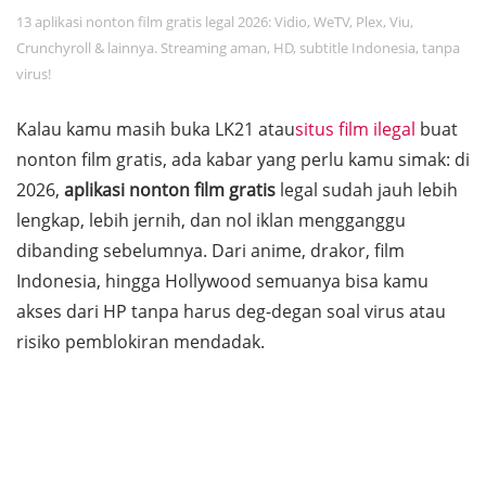
13 aplikasi nonton film gratis legal 2026: Vidio, WeTV, Plex, Viu,
Crunchyroll & lainnya. Streaming aman, HD, subtitle Indonesia, tanpa
virus!
Kalau kamu masih buka LK21 atau
situs film ilegal
buat
nonton film gratis, ada kabar yang perlu kamu simak: di
2026,
aplikasi nonton film gratis
legal sudah jauh lebih
lengkap, lebih jernih, dan nol iklan mengganggu
dibanding sebelumnya. Dari anime, drakor, film
Indonesia, hingga Hollywood semuanya bisa kamu
akses dari HP tanpa harus deg-degan soal virus atau
risiko pemblokiran mendadak.