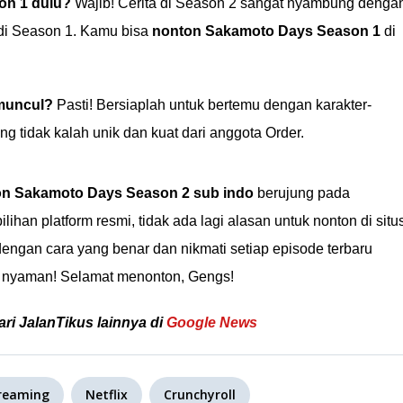
on 1 dulu?
Wajib! Cerita di Season 2 sangat nyambung denga
 di Season 1. Kamu bisa
nonton Sakamoto Days Season 1
di
 muncul?
Pasti! Bersiaplah untuk bertemu dengan karakter-
g tidak kalah unik dan kuat dari anggota Order.
n Sakamoto Days Season 2 sub indo
berujung pada
han platform resmi, tidak ada lagi alasan untuk nonton di situ
 dengan cara yang benar dan nikmati setiap episode terbaru
an nyaman! Selamat menonton, Gengs!
ari JalanTikus lainnya di
Google News
reaming
Netflix
Crunchyroll