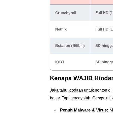
Crunchyroll
Full HD (
Netflix
Full HD (
Bstation (Bilibili)
SD hingga
iQIYI
SD hingga
Kenapa WAJIB Hindari
Jaka tahu, godaan untuk nonton di 
besar. Tapi percayalah, Gengs, ris
Penuh Malware & Virus:
Me