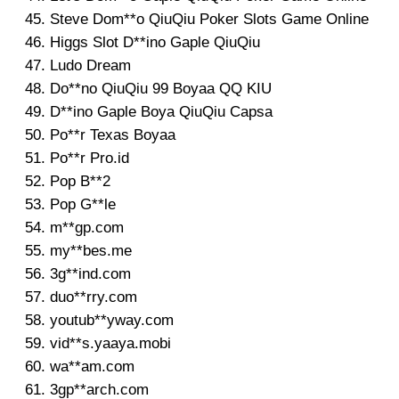
Steve Dom**o QiuQiu Poker Slots Game Online
Higgs Slot D**ino Gaple QiuQiu
Ludo Dream
Do**no QiuQiu 99 Boyaa QQ KIU
D**ino Gaple Boya QiuQiu Capsa
Po**r Texas Boyaa
Po**r Pro.id
Pop B**2
Pop G**le
m**gp.com
my**bes.me
3g**ind.com
duo**rry.com
youtub**yway.com
vid**s.yaaya.mobi
wa**am.com
3gp**arch.com