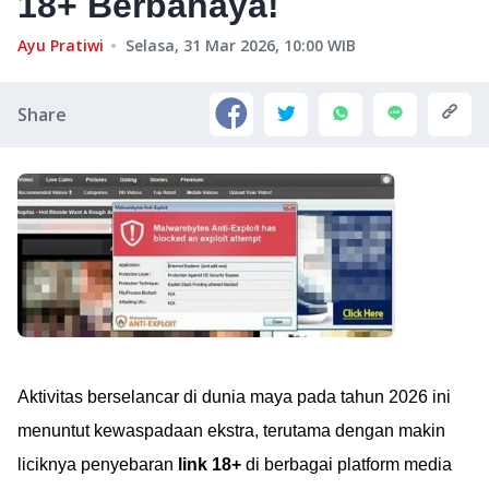
18+ Berbahaya!
Ayu Pratiwi
Selasa, 31 Mar 2026, 10:00
WIB
Share
Aktivitas berselancar di dunia maya pada tahun 2026 ini
menuntut kewaspadaan ekstra, terutama dengan makin
liciknya penyebaran
link 18+
di berbagai platform media