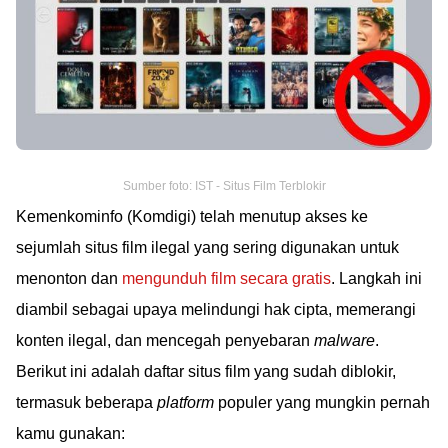
Sumber foto: IST - Situs Film Terblokir
Kemenkominfo (Komdigi) telah menutup akses ke
sejumlah situs film ilegal yang sering digunakan untuk
menonton dan
mengunduh film secara gratis
. Langkah ini
diambil sebagai upaya melindungi hak cipta, memerangi
konten ilegal, dan mencegah penyebaran
malware
.
Berikut ini adalah daftar situs film yang sudah diblokir,
termasuk beberapa
platform
populer yang mungkin pernah
kamu gunakan: