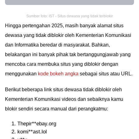
Sumber foto: IST - Situs dewasa yang tidak terblokir
Hingga pertengahan 2025, masih banyak alamat situs
dewasa yang tidak diblokir oleh Kementerian Komunikasi
dan Informatika beredar di masyarakat. Bahkan,
belakangan ini banyak pihak tak bertanggungjawab yang
mencoba cara membuka situs yang diblokir dengan
menggunakan
kode bokeh angka
sebagai situs atau URL.
Berikut beberapa link situs dewasa tidak diblokir oleh
Kementerian Komunikasi videos dan sebaiknya kamu
blokir sendiri secara manual dari perangkatmu:
Thepir**ebay.org
komi**ast.lol