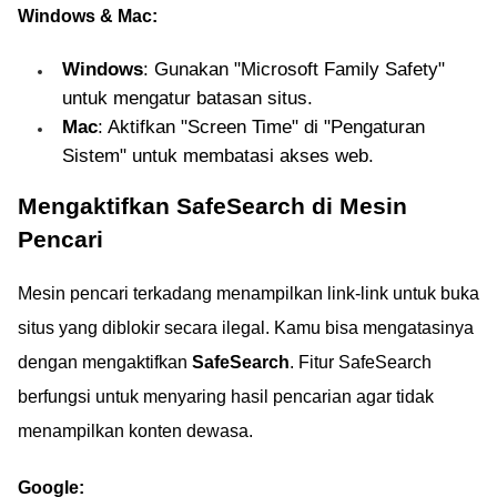
Windows & Mac:
Windows
: Gunakan "Microsoft Family Safety"
untuk mengatur batasan situs.
Mac
: Aktifkan "Screen Time" di "Pengaturan
Sistem" untuk membatasi akses web.
Mengaktifkan SafeSearch di Mesin
Pencari
Mesin pencari terkadang menampilkan link-link untuk buka
situs yang diblokir secara ilegal. Kamu bisa mengatasinya
dengan mengaktifkan
SafeSearch
. Fitur SafeSearch
berfungsi untuk menyaring hasil pencarian agar tidak
menampilkan konten dewasa.
Google: