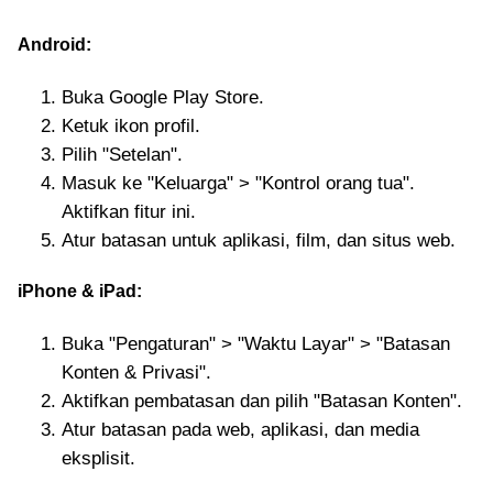
Android:
Buka Google Play Store.
Ketuk ikon profil.
Pilih "Setelan".
Masuk ke "Keluarga" > "Kontrol orang tua".
Aktifkan fitur ini.
Atur batasan untuk aplikasi, film, dan situs web.
iPhone & iPad:
Buka "Pengaturan" > "Waktu Layar" > "Batasan
Konten & Privasi".
Aktifkan pembatasan dan pilih "Batasan Konten".
Atur batasan pada web, aplikasi, dan media
eksplisit.