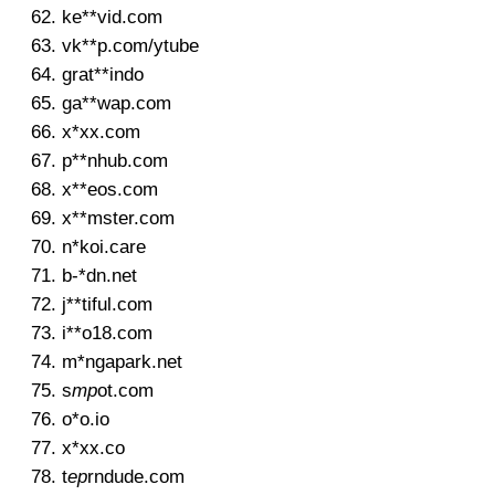
ke**vid.com
vk**p.com/ytube
grat**indo
ga**wap.com
x*xx.com
p**nhub.com
x**eos.com
x**mster.com
n*koi.care
b-*dn.net
j**tiful.com
i**o18.com
m*ngapark.net
s
mp
ot.com
o*o.io
x*xx.co
t
ep
rndude.com