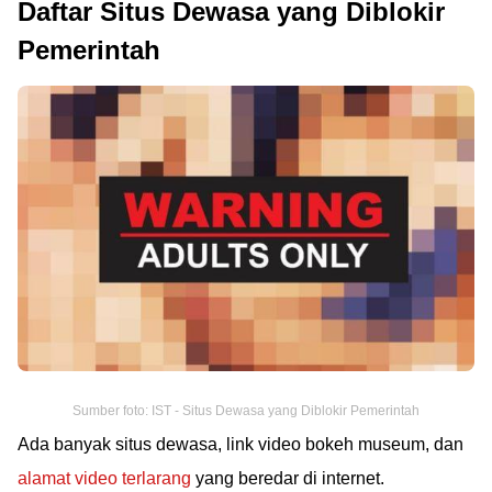
Daftar Situs Dewasa yang Diblokir
Pemerintah
Sumber foto: IST - Situs Dewasa yang Diblokir Pemerintah
Ada banyak situs dewasa, link video bokeh museum, dan
alamat video terlarang
yang beredar di internet.