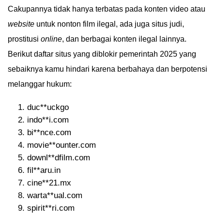
Cakupannya tidak hanya terbatas pada konten video atau
website
untuk nonton film ilegal, ada juga situs judi,
prostitusi
online
, dan berbagai konten ilegal lainnya.
Berikut daftar situs yang diblokir pemerintah 2025 yang
sebaiknya kamu hindari karena berbahaya dan berpotensi
melanggar hukum:
duc**uckgo
indo**i.com
bi**nce.com
movie**ounter.com
downl**dfilm.com
fil**aru.in
cine**21.mx
warta**ual.com
spirit**ri.com