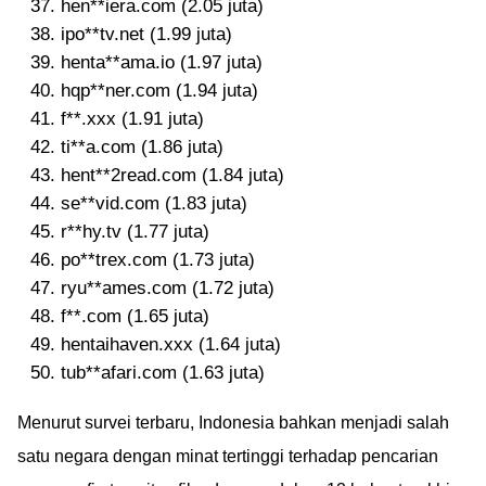
hen**iera.com (2.05 juta)
ipo**tv.net (1.99 juta)
henta**ama.io (1.97 juta)
hqp**ner.com (1.94 juta)
f**.xxx (1.91 juta)
ti**a.com (1.86 juta)
hent**2read.com (1.84 juta)
se**vid.com (1.83 juta)
r**hy.tv (1.77 juta)
po**trex.com (1.73 juta)
ryu**ames.com (1.72 juta)
f**.com (1.65 juta)
hentaihaven.xxx (1.64 juta)
tub**afari.com (1.63 juta)
Menurut survei terbaru, Indonesia bahkan menjadi salah
satu negara dengan minat tertinggi terhadap pencarian