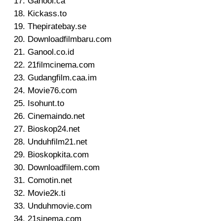
Ganool.ca
Kickass.to
Thepiratebay.se
Downloadfilmbaru.com
Ganool.co.id
21filmcinema.com
Gudangfilm.caa.im
Movie76.com
Isohunt.to
Cinemaindo.net
Bioskop24.net
Unduhfilm21.net
Bioskopkita.com
Downloadfilem.com
Comotin.net
Movie2k.ti
Unduhmovie.com
21sinema.com