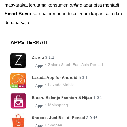
masyarakat terutama konsumen
online
agar bisa menjadi
Smart Buyer
karena penipuan bisa terjadi kapan saja dan
dimana saja.
APPS TERKAIT
Zalora
3.1.2
Zalora South East Asia Pte Ltd
Apps
Lazada App for Android
5.3.1
Lazada Mobile
Apps
Blush: Belanja Fashion & Hijab
1.0.1
Mainspring
Apps
Shopee: Jual Beli di Ponsel
2.0.46
Shopee
Apps