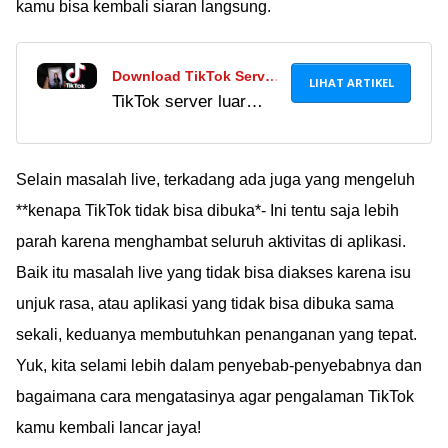
kamu bisa kembali siaran langsung.
Download TikTok Server
LIHAT ARTIKEL
TikTok server luar
Luar Negeri APK 2023,
negeri sering dicari
FYP Lebih Seru & Tanpa
untuk akses konten
VPN!
bebas, mirip aplikasi
Selain masalah live, terkadang ada juga yang mengeluh
dewasa. Banyak yang
**kenapa TikTok tidak bisa dibuka*- Ini tentu saja lebih
coba download TikTok
parah karena menghambat seluruh aktivitas di aplikasi.
luar negeri, tapi cek
Baik itu masalah live yang tidak bisa diakses karena isu
dulu risikonya.
unjuk rasa, atau aplikasi yang tidak bisa dibuka sama
sekali, keduanya membutuhkan penanganan yang tepat.
Yuk, kita selami lebih dalam penyebab-penyebabnya dan
bagaimana cara mengatasinya agar pengalaman TikTok
kamu kembali lancar jaya!