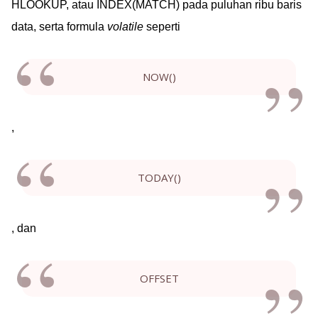
HLOOKUP, atau INDEX(MATCH) pada puluhan ribu baris
data, serta formula
volatile
seperti
NOW()
,
TODAY()
, dan
OFFSET