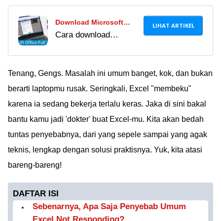
Download Microsoft
LIHAT ARTIKEL
Cara download
Office Gratis Permanen
Microsoft Office gratis
Untuk PC 32 / 64 Bit
& legal 2026: via web,
email sekolah, trial, &
Tenang, Gengs. Masalah ini umum banget, kok, dan bukan
kunci aktivasi. Plus
berarti laptopmu rusak. Seringkali, Excel "membeku"
info harga Office 2024
karena ia sedang bekerja terlalu keras. Jaka di sini bakal
& alternatif gratis
bantu kamu jadi 'dokter' buat Excel-mu. Kita akan bedah
terbaik!
tuntas penyebabnya, dari yang sepele sampai yang agak
teknis, lengkap dengan solusi praktisnya. Yuk, kita atasi
bareng-bareng!
DAFTAR ISI
Sebenarnya, Apa Saja Penyebab Umum
Excel Not Responding?