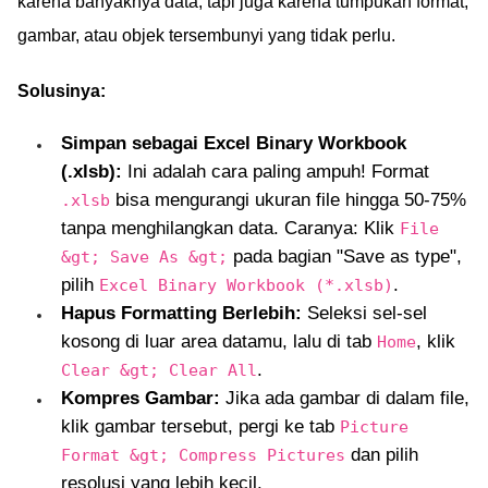
karena banyaknya data, tapi juga karena tumpukan format,
gambar, atau objek tersembunyi yang tidak perlu.
Solusinya:
Simpan sebagai Excel Binary Workbook
(.xlsb):
Ini adalah cara paling ampuh! Format
bisa mengurangi ukuran file hingga 50-75%
.xlsb
tanpa menghilangkan data. Caranya: Klik
File
pada bagian "Save as type",
&gt; Save As &gt;
pilih
.
Excel Binary Workbook (*.xlsb)
Hapus Formatting Berlebih:
Seleksi sel-sel
kosong di luar area datamu, lalu di tab
, klik
Home
.
Clear &gt; Clear All
Kompres Gambar:
Jika ada gambar di dalam file,
klik gambar tersebut, pergi ke tab
Picture
dan pilih
Format &gt; Compress Pictures
resolusi yang lebih kecil.