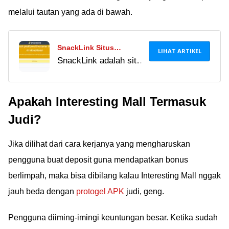
sudah terdaftar di
melalui tautan yang ada di bawah.
OJK.
SnackLink Situs
LIHAT ARTIKEL
SnackLink adalah situs
Penghasil Uang Tanpa
shortener URL
Modal, Beneran Atau
penghasil uang yang
Penipuan?
Apakah Interesting Mall Termasuk
terbukti membayar.
Simak cara daftar,
Judi?
cara kerja, hingga cara
tarik saldo ke OVO,
Jika dilihat dari cara kerjanya yang mengharuskan
DANA, dan PayPal!
pengguna buat deposit guna mendapatkan bonus
berlimpah, maka bisa dibilang kalau Interesting Mall nggak
jauh beda dengan
protogel APK
judi, geng.
Pengguna diiming-imingi keuntungan besar. Ketika sudah