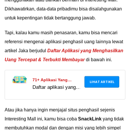
Dikhawatirkan, data-data pribadimu bisa disalahgunakan
untuk kepentingan tidak bertanggung jawab.
Tapi, kalau kamu masih penasaran, kamu bisa mencari
referensi mengenai aplikasi penghasil uang lainnya lewat
artikel Jaka berjudul
Daftar Aplikasi yang Menghasilkan
Uang Tercepat & Terbukti Membayar
di bawah ini.
71+ Aplikasi Yang
LIHAT ARTIKEL
Daftar aplikasi yang
Menghasilkan Uang
menghasilkan uang
Tercepat & Terbukti
tercepat dan terbukti
Membayar 2021
membayar di tahun
Atau jika hanya ingin menjajal situs penghasil sejenis
2022. Tenang,
Interesting Mall ini, kamu bisa coba
SnackLink
yang tidak
semuanya resmi dan
membutuhkan modal dan dengan misi yang lebih simpel