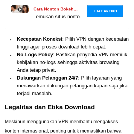
untuk buka video
Cara Nonton Bokeh
LIHAT ARTIKEL
bokeh Japanese word
Temukan situs nonton
Jepang Sub Indo Tanpa
origin full version
film Jepang sub Indo
VPN, Cukup dengan
English. Begini cara
lewat proxy bokeh
Proxy Croxy
menggunakannya!
Kecepatan Koneksi
: Pilih VPN dengan kecepatan
Jepang tanpa VPN.
tinggi agar proses download lebih cepat.
Waspadai risiko dari
No-Logs Policy
: Pastikan penyedia VPN memiliki
akses ke situs porno
kebijakan no-logs sehingga aktivitas browsing
Jepang yang diblokir.
Anda tetap privat.
Dukungan Pelanggan 24/7
: Pilih layanan yang
menawarkan dukungan pelanggan kapan saja jika
terjadi masalah.
Legalitas dan Etika Download
Meskipun menggunakan VPN membantu mengakses
konten internasional, penting untuk memastikan bahwa