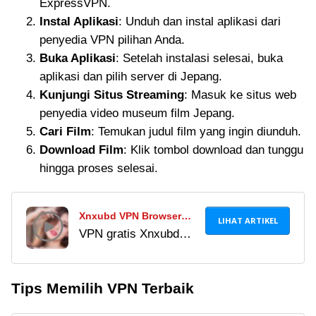
ExpressVPN.
bokeh yang terblokir.
Instal Aplikasi
: Unduh dan instal aplikasi dari
Download gratis di
penyedia VPN pilihan Anda.
sini!
Buka Aplikasi
: Setelah instalasi selesai, buka
aplikasi dan pilih server di Jepang.
Kunjungi Situs Streaming
: Masuk ke situs web
penyedia video museum film Jepang.
Cari Film
: Temukan judul film yang ingin diunduh.
Download Film
: Klik tombol download dan tunggu
hingga proses selesai.
Xnxubd VPN Browser
LIHAT ARTIKEL
VPN gratis Xnxubd
Download Video Chrome
VPN browser
Terbaru Indonesia APK,
download video
Akses Video Bokeh
Tips Memilih VPN Terbaik
Chrome terbaru
Japanese Word Origin
Indonesia APK bisa
Full Gratis