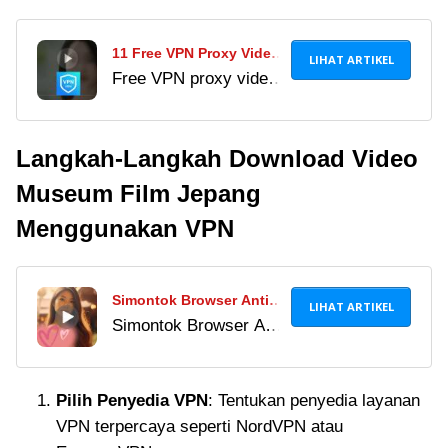
11 Free VPN Proxy Video
LIHAT ARTIKEL
Free VPN proxy video
Indonesia Viral Video
Indonesia bantu akses
Bokeh Japanese Word
situs diblokir. Coba
Asli
Langkah-Langkah Download Video
juga blue proxy gratis
& VPN nonton video
Museum Film Jepang
gratis Indonesia tanpa
Menggunakan VPN
ribet!
Simontok Browser Anti
LIHAT ARTIKEL
Simontok Browser Anti
Blokir v.1.0.2 2024 Link
Blokir 2024 adalah
Download untuk Android
aplikasi browser
Pilih Penyedia VPN
: Tentukan penyedia layanan
khusus untuk
VPN terpercaya seperti NordVPN atau
mengakses situs-situs