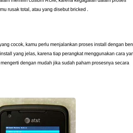
i dalam memilih custom ROM, karena kegagalan dalam proses
u rusak total, atau yang disebut bricked .
g cocok, kamu perlu menjalankan proses install dengan ben
tall yang jelas, karena tiap perangkat menggunakan cara ya
t mengerti dengan mudah jika sudah paham prosesnya secara