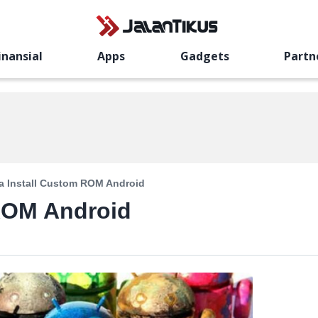
inansial
Apps
Gadgets
Partn
a Install Custom ROM Android
 ROM Android