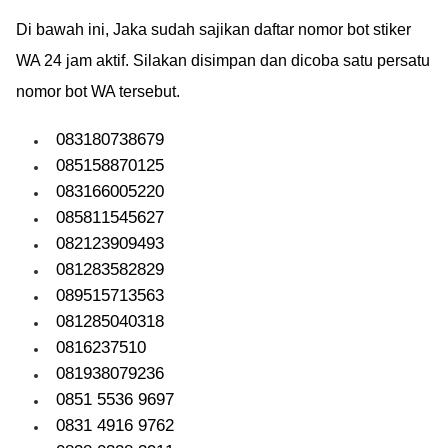
Di bawah ini, Jaka sudah sajikan daftar nomor bot stiker
WA 24 jam aktif. Silakan disimpan dan dicoba satu persatu
nomor bot WA tersebut.
083180738679
085158870125
083166005220
085811545627
082123909493
081283582829
089515713563
081285040318
0816237510
081938079236
0851 5536 9697
0831 4916 9762