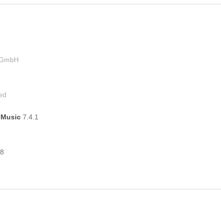
n GmbH
ed
& Music
7.4.1
08