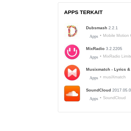
APPS TERKAIT
Dubsmash
2.2.1
Mobile Motio
Apps
MixRadio
3.2.2205
MixRadio Limit
Apps
Musixmatch - Lyrics 
musiXmatch
Apps
SoundCloud
2017.05.
SoundCloud
Apps