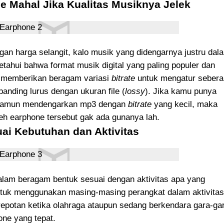
e Mahal Jika Kualitas Musiknya Jelek
an harga selangit, kalo musik yang didengarnya justru dal
 ketahui bahwa format musik digital yang paling populer dan
memberikan beragam variasi
bitrate
untuk mengatur seber
anding lurus dengan ukuran file (
lossy
). Jika kamu punya
h namun mendengarkan mp3 dengan
bitrate
yang kecil, maka
oleh earphone tersebut gak ada gunanya lah.
uai Kebutuhan dan Aktivitas
alam beragam bentuk sesuai dengan aktivitas apa yang
untuk menggunakan masing-masing perangkat dalam aktivitas
potan ketika olahraga ataupun sedang berkendara gara-ga
ne yang tepat.