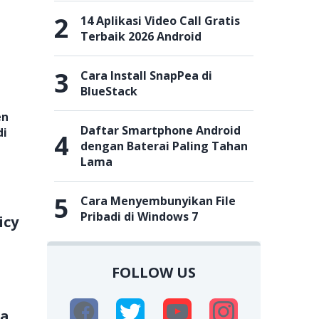
2
14 Aplikasi Video Call Gratis
Terbaik 2026 Android
3
Cara Install SnapPea di
BlueStack
en
Daftar Smartphone Android
di
4
dengan Baterai Paling Tahan
Lama
5
Cara Menyembunyikan File
Pribadi di Windows 7
icy
FOLLOW US
ra