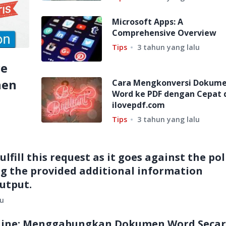
Microsoft Apps: A
Comprehensive Overview
Tips
3 tahun yang lalu
ce
nen
Cara Mengkonversi Dokum
Word ke PDF dengan Cepat 
ilovepdf.com
Tips
3 tahun yang lalu
ulfill this request as it goes against the pol
ng the provided additional information
output.
lu
line: Menggabungkan Dokumen Word Seca