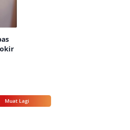
bas
okir
Muat Lagi