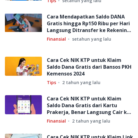
Tips
setahun yang lalu
Cara Mendapatkan Saldo DANA
Gratis hingga Rp150 Ribu per Hari
Langsung Ditransfer ke Rekening,
Fakta atau Scam?
Finansial
setahun yang lalu
Cara Cek NIK KTP untuk Klaim
Saldo Dana Gratis dari Bansos PKH
Kemensos 2024
Tips
2 tahun yang lalu
Cara Cek NIK KTP untuk Klaim
Saldo Dana Gratis dari Kartu
Prakerja, Benar Langsung Cair ke
Akun OVO?
Finansial
2 tahun yang lalu
Cara Cek NIK KTP untuk Klaim Link