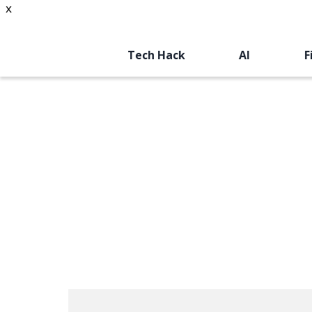
x
Tech Hack
AI
F