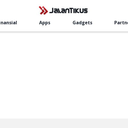
inansial
Apps
Gadgets
Partn