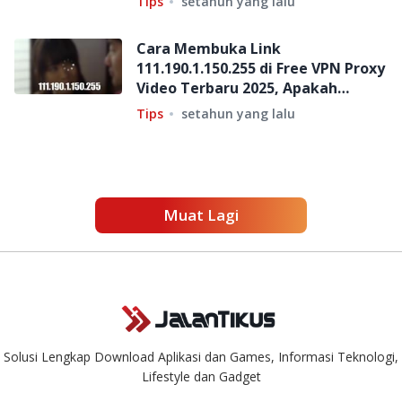
Tips
setahun yang lalu
Cara Membuka Link
111.190.1.150.255 di Free VPN Proxy
Video Terbaru 2025, Apakah
Aman?
Tips
setahun yang lalu
Muat Lagi
Solusi Lengkap Download Aplikasi dan Games, Informasi Teknologi,
Lifestyle dan Gadget