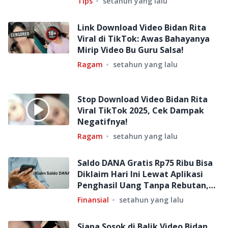
Tips
setahun yang lalu
Link Download Video Bidan Rita
Viral di TikTok: Awas Bahayanya
Mirip Video Bu Guru Salsa!
Ragam
setahun yang lalu
Stop Download Video Bidan Rita
Viral TikTok 2025, Cek Dampak
Negatifnya!
Ragam
setahun yang lalu
Saldo DANA Gratis Rp75 Ribu Bisa
Diklaim Hari Ini Lewat Aplikasi
Penghasil Uang Tanpa Rebutan,
Cek Fakta!
Finansial
setahun yang lalu
Siapa Sosok di Balik Video Bidan