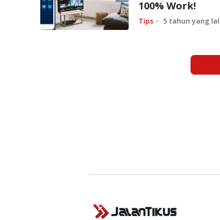
100% Work!
Tips
5 tahun yang la