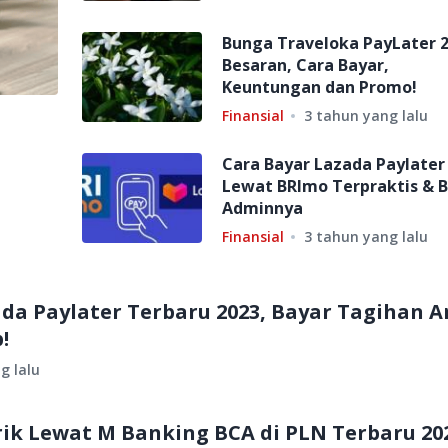
Bunga Traveloka PayLater 2
Besaran, Cara Bayar,
Keuntungan dan Promo!
Finansial
3 tahun yang lalu
Cara Bayar Lazada Paylater
Lewat BRImo Terpraktis & B
Adminnya
Finansial
3 tahun yang lalu
da Paylater Terbaru 2023, Bayar Tagihan A
!
g lalu
rik Lewat M Banking BCA di PLN Terbaru 20