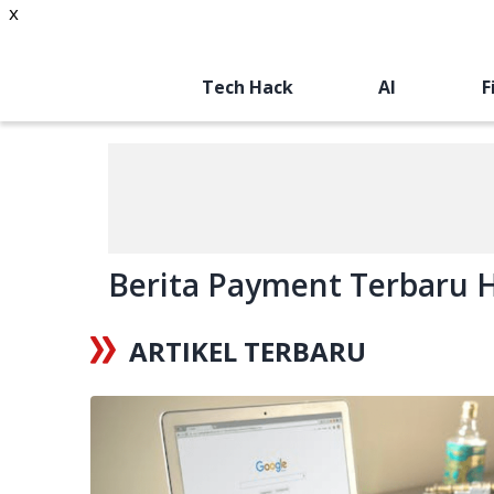
x
Tech Hack
AI
F
Berita Payment Terbaru Ha
ARTIKEL TERBARU