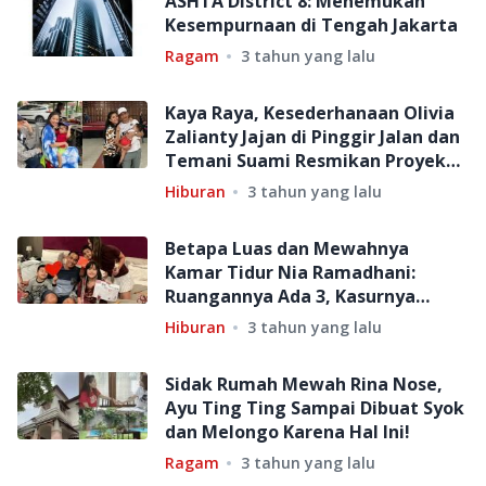
ASHTA District 8: Menemukan
Kesempurnaan di Tengah Jakarta
Ragam
3 tahun yang lalu
Kaya Raya, Kesederhanaan Olivia
Zalianty Jajan di Pinggir Jalan dan
Temani Suami Resmikan Proyek
Banjir Pujian
Hiburan
3 tahun yang lalu
Betapa Luas dan Mewahnya
Kamar Tidur Nia Ramadhani:
Ruangannya Ada 3, Kasurnya
Panjang 5 Meter!
Hiburan
3 tahun yang lalu
Sidak Rumah Mewah Rina Nose,
Ayu Ting Ting Sampai Dibuat Syok
dan Melongo Karena Hal Ini!
Ragam
3 tahun yang lalu