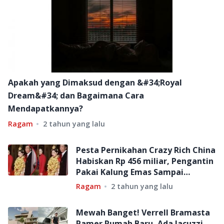
Apakah yang Dimaksud dengan &#34;Royal
Dream&#34; dan Bagaimana Cara
Mendapatkannya?
Ragam
2 tahun yang lalu
Pesta Pernikahan Crazy Rich China
Habiskan Rp 456 miliar, Pengantin
Pakai Kalung Emas Sampai
Terbungkuk-bungkuk
Ragam
2 tahun yang lalu
Mewah Banget! Verrell Bramasta
Pamer Rumah Baru, Ada Jacuzzi,