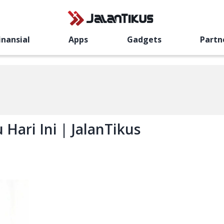
inansial
Apps
Gadgets
Partn
Hari Ini | JalanTikus