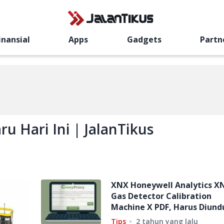
inansial
Apps
Gadgets
Partn
u Hari Ini | JalanTikus
XNX Honeywell Analytics X
Gas Detector Calibration
Machine X PDF, Harus Diund
Pakai Croxy Proxy?
Tips
2 tahun yang lalu