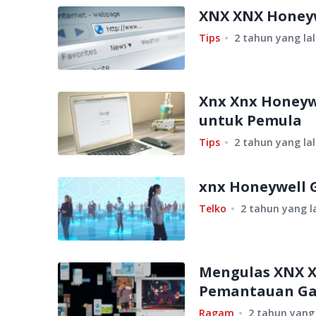
XNX XNX Honeyw
Tips
2 tahun yang la
Xnx Xnx Honeyw
untuk Pemula
Tips
2 tahun yang la
xnx Honeywell 
Telko
2 tahun yang l
Mengulas XNX XN
Pemantauan Ga
Ragam
2 tahun yang 