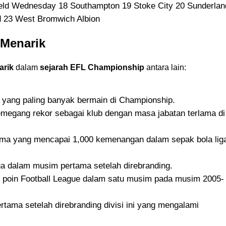
ield Wednesday 18 Southampton 19 Stoke City 20 Sunderlan
d 23 West Bromwich Albion
 Menarik
arik
dalam
sejarah EFL Championship
antara lain:
b yang paling banyak bermain di Championship.
emegang rekor sebagai klub dengan masa jabatan terlama di
ama yang mencapai 1,000 kemenangan dalam sepak bola lig
ga dalam musim pertama setelah direbranding.
poin Football League dalam satu musim pada musim 2005-
rtama setelah direbranding divisi ini yang mengalami