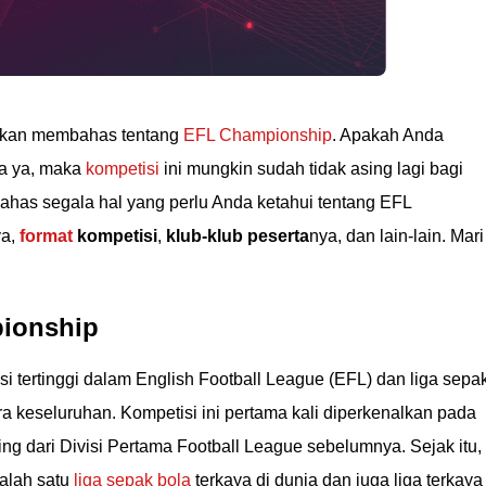
g akan membahas tentang
EFL Championship
. Apakah Anda
ka ya, maka
kompetisi
ini mungkin sudah tidak asing lagi bagi
mbahas segala hal yang perlu Anda ketahui tentang EFL
ya,
format
kompetisi
,
klub-klub peserta
nya, dan lain-lain. Mari
pionship
 tertinggi dalam English Football League (EFL) dan liga sepa
ara keseluruhan. Kompetisi ini pertama kali diperkenalkan pada
g dari Divisi Pertama Football League sebelumnya. Sejak itu,
alah satu
liga sepak bola
terkaya di dunia dan juga liga terkaya