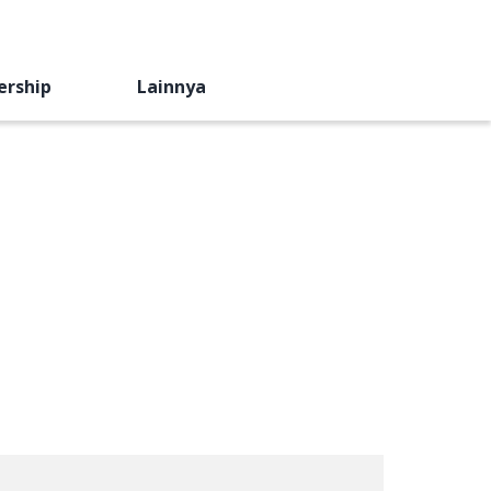
ership
Lainnya