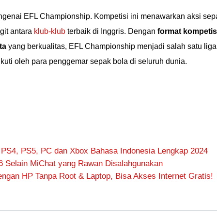
ngenai EFL Championship. Kompetisi ini menawarkan aksi sep
git antara
klub-klub
terbaik di Inggris. Dengan
format kompetis
ta
yang berkualitas, EFL Championship menjadi salah satu liga
ikuti oleh para penggemar sepak bola di seluruh dunia.
 PS4, PS5, PC dan Xbox Bahasa Indonesia Lengkap 2024
6 Selain MiChat yang Rawan Disalahgunakan
ngan HP Tanpa Root & Laptop, Bisa Akses Internet Gratis!