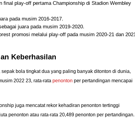
final play-off pertama Championship di Stadion Wembley
uara pada musim 2016-2017.
 sebagai juara pada musim 2019-2020.
orest promosi melalui play-off pada musim 2020-21 dan 202
an Keberhasilan
epak bola tingkat dua yang paling banyak ditonton di dunia,
usim 2022 23, rata-rata
penonton
per pertandingan mencapai
ship juga mencatat rekor kehadiran penonton tertinggi
uta penonton atau rata-rata 20,489 penonton per pertandingan.