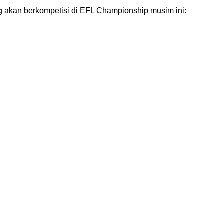
ng akan berkompetisi di EFL Championship musim ini: