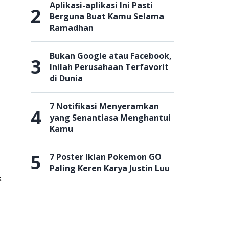
Aplikasi-aplikasi Ini Pasti
2
Berguna Buat Kamu Selama
Ramadhan
Bukan Google atau Facebook,
3
Inilah Perusahaan Terfavorit
di Dunia
7 Notifikasi Menyeramkan
4
yang Senantiasa Menghantui
Kamu
5
7 Poster Iklan Pokemon GO
Paling Keren Karya Justin Luu
k