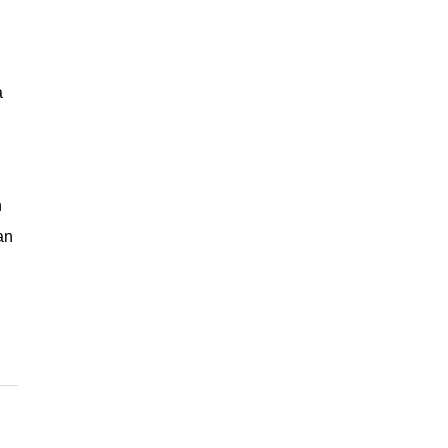
a
n
an