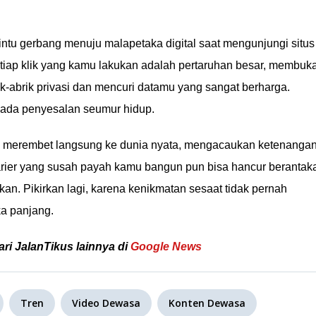
tu gerbang menuju malapetaka digital saat mengunjungi situs
etiap klik yang kamu lakukan adalah pertaruhan besar, membuk
k-abrik privasi dan mencuri datamu yang sangat berharga.
pada penyesalan seumur hidup.
a merembet langsung ke dunia nyata, mengacaukan ketenanga
arier yang susah payah kamu bangun pun bisa hancur berantak
afkan. Pikirkan lagi, karena kenikmatan sesaat tidak pernah
a panjang.
ari JalanTikus lainnya di
Google News
Tren
Video Dewasa
Konten Dewasa