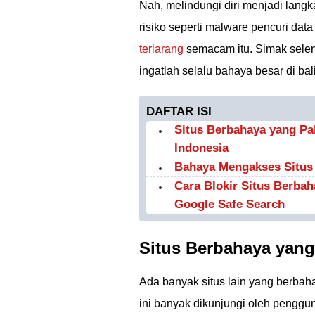
Nah, melindungi diri menjadi langk
risiko seperti malware pencuri da
terlarang
semacam itu. Simak seleng
ingatlah selalu bahaya besar di b
DAFTAR ISI
Situs Berbahaya yang Pa
Indonesia
Bahaya Mengakses Situs 
Cara Blokir Situs Berb
Google Safe Search
Situs Berbahaya yang
Ada banyak situs lain yang berba
ini banyak dikunjungi oleh pengguna