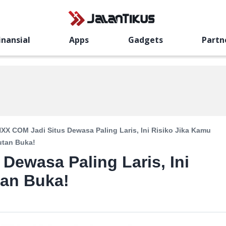
inansial
Apps
Gadgets
Partn
XX COM Jadi Situs Dewasa Paling Laris, Ini Risiko Jika Kamu
utan Buka!
Dewasa Paling Laris, Ini
tan Buka!