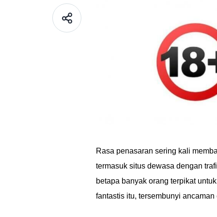
Rasa penasaran sering kali memba
termasuk situs dewasa dengan trafi
betapa banyak orang terpikat untu
fantastis itu, tersembunyi ancaman