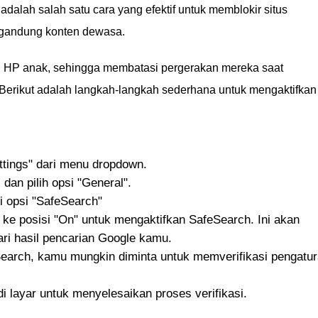
dalah salah satu cara yang efektif untuk memblokir situs
engandung konten dewasa.
di HP anak, sehingga membatasi pergerakan mereka saat
Berikut adalah langkah-langkah sederhana untuk mengaktifkan
ettings" dari menu dropdown.
dan pilih opsi "General".
i opsi "SafeSearch"
 ke posisi "On" untuk mengaktifkan SafeSearch. Ini akan
dari hasil pencarian Google kamu.
earch, kamu mungkin diminta untuk memverifikasi pengatu
di layar untuk menyelesaikan proses verifikasi.