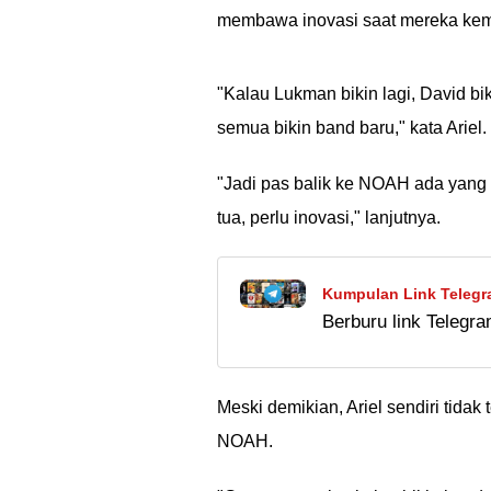
membawa inovasi saat mereka ke
"Kalau Lukman bikin lagi, David b
semua bikin band baru," kata Ariel.
"Jadi pas balik ke NOAH ada yang 
tua, perlu inovasi," lanjutnya.
Kumpulan Link Telegra
Berburu link Teleg
Terbaik 2024
nonton gratis, tapi 
film ilegal bisa mer
Meski demikian, Ariel sendiri tidak
NOAH.