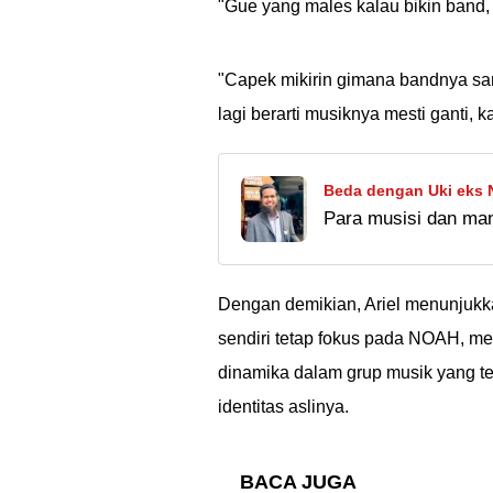
"Gue yang males kalau bikin band, n
"Capek mikirin gimana bandnya s
lagi berarti musiknya mesti ganti,
Beda dengan Uki eks N
Para musisi dan man
Haram Meski Sudah Hi
menjadi bintang tam
sebagai vokalis, loh.
Dengan demikian, Ariel menunjukk
sendiri tetap fokus pada NOAH, me
dinamika dalam grup musik yang t
identitas aslinya.
BACA JUGA