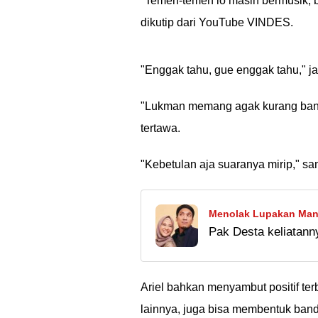
"Temen-temen lo masih bermusik, bi
dikutip dari YouTube VINDES.
"Enggak tahu, gue enggak tahu," ja
"Lukman memang agak kurang banyak
tertawa.
"Kebetulan aja suaranya mirip," sa
Menolak Lupakan Manta
Pak Desta keliatann
Rizky di Kamar: Masi
pisah dengan Natash
balikan??
Ariel bahkan menyambut positif te
lainnya, juga bisa membentuk band