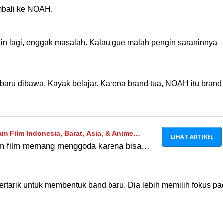
mbali ke NOAH.
ikin lagi, enggak masalah. Kalau gue malah pengin saraninnya
baru dibawa. Kayak belajar. Karena brand tua, NOAH itu brand
m Film Indonesia, Barat, Asia, & Anime
LIHAT ARTIKEL
ram film memang menggoda karena bisa
risikonya besar. Banyak channel Telegram
usak perangkatmu.
 tertarik untuk membentuk band baru. Dia lebih memilih fokus p