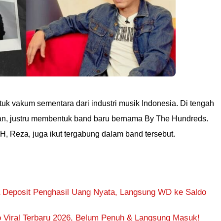
 vakum sementara dari industri musik Indonesia. Di tengah
man, justru membentuk band baru bernama By The Hundreds.
 Reza, juga ikut tergabung dalam band tersebut.
 Deposit Penghasil Uang Nyata, Langsung WD ke Saldo
 Viral Terbaru 2026, Belum Penuh & Langsung Masuk!