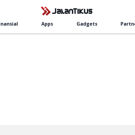
inansial
Apps
Gadgets
Partn