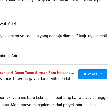
kin band vokalisnya mirip elu suaranya," ujar Vincent seperti
wab Ariel.
 temennya, jadi dia yang ada aja diambil," lanjutnya sambil
mbung Ariel.
n Istri, Desta Tetap Simpan Foto Natasha
LIHAT ARTIKEL
ya masih sering galau dan sedih setelah
h Lengkap
a, ya. Apakah ada tanda-tanda ingin
rbentuknya band baru Lukman. Ia berharap bahwa David, anggo
 baru. Menurutnya, pengalaman dari proyek baru ini bisa