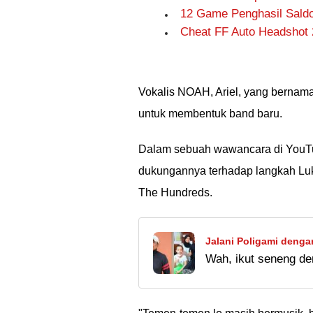
12 Game Penghasil Saldo 
Cheat FF Auto Headshot 
Vokalis NOAH, Ariel, yang bernam
untuk membentuk band baru.
Dalam sebuah wawancara di YouTu
dukungannya terhadap langkah Luk
The Hundreds.
Jalani Poligami denga
Wah, ikut seneng de
Istrinya Akur dengan 
nafkah lancar sih k