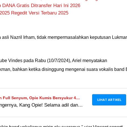
DANA Gratis Ditransfer Hari Ini 2026
2025 Regedit Versi Terbaru 2025
a asli Nazril Irham, tidak mempermasalahkan keputusan Lukma
be Vindes pada Rabu (10/7/2024), Ariel menyatakan
man, bahkan ketika disinggung mengenai suara vokalis band 
n Full Senyum, Opie Kumis Bersyukur 4
LIHAT ARTIKEL
ngernya, Kang Opie! Selama adil dan
Satu Sama Lain
ayaknya bakal akur terus Ã°ÂÂ¥Â°