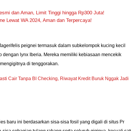
Resmi dan Aman, Limit Tinggi hingga Rp300 Juta!
line Lewat WA 2024, Aman dan Terpercaya!
agerifelis peignei termasuk dalam subkelompok kucing kecil
ip dengan lynx Iberia. Mereka memiliki kebiasaan mencekik
mengigitnya di tenggorakan.
sti Cair Tanpa BI Checking, Riwayat Kredit Buruk Nggak Jadi
es baru ini berdasarkan sisa-sisa fosil yang digali di situs Pr
-sisa sebagian tulang rahang serta seluruh giginya, kecuali sat