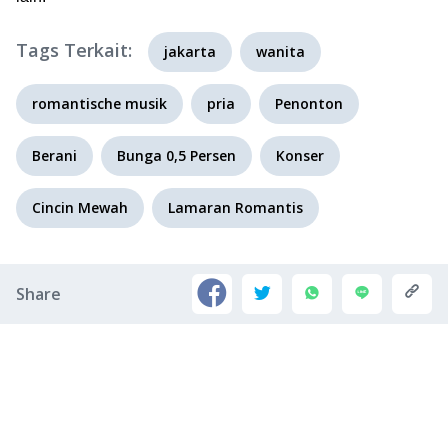
Tags Terkait:
jakarta
wanita
romantische musik
pria
Penonton
Berani
Bunga 0,5 Persen
Konser
Cincin Mewah
Lamaran Romantis
Share