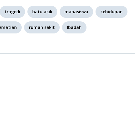
tragedi
batu akik
mahasiswa
kehidupan
ematian
rumah sakit
Ibadah