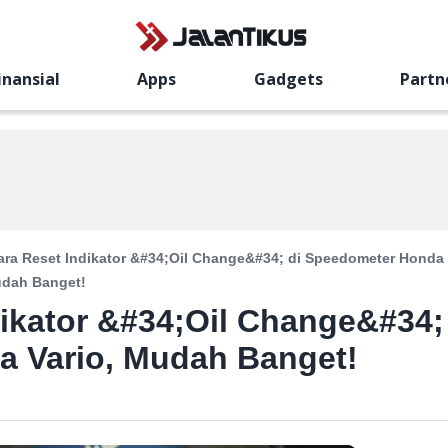
inansial
Apps
Gadgets
Partn
ara Reset Indikator &#34;Oil Change&#34; di Speedometer Honda
udah Banget!
dikator &#34;Oil Change&#34;
a Vario, Mudah Banget!