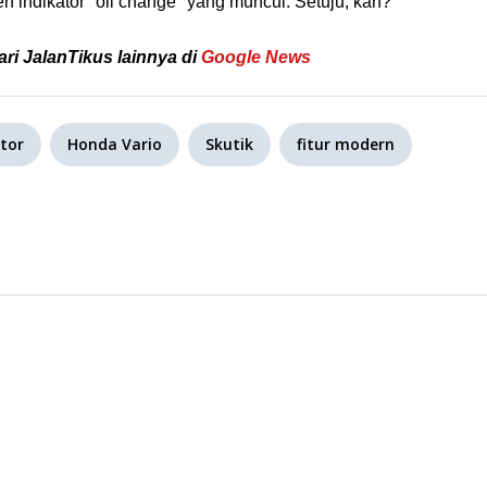
eh indikator "oil change" yang muncul. Setuju, kan?
ari JalanTikus lainnya di
Google News
tor
Honda Vario
Skutik
fitur modern