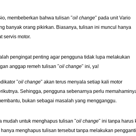
 Gio, membeberkan bahwa tulisan "
oil change
" pada unit Vario
g banyak orang pikirkan. Biasanya, tulisan ini muncul hanya
t servis motor.
adalah pengingat penting agar pengguna tidak lupa melakukan
angan anggap remeh tulisan "
oil change
" ini, ya!
ikator "
oil change
" akan terus menyala setiap kali motor
erikutnya. Sehingga, pengguna sebenarnya perlu memahaminy
 membantu, bukan sebagai masalah yang mengganggu.
a mudah untuk menghapus tulisan "
oil change
" ini tanpa harus 
an hanya menghapus tulisan tersebut tanpa melakukan penggant