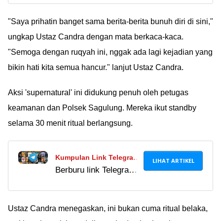
Internet Gratis dengan
Mudah!
Mudah!
"Saya prihatin banget sama berita-berita bunuh diri di sini,"
ungkap Ustaz Candra dengan mata berkaca-kaca.
"Semoga dengan ruqyah ini, nggak ada lagi kejadian yang
bikin hati kita semua hancur." lanjut Ustaz Candra.
Aksi 'supernatural' ini didukung penuh oleh petugas
keamanan dan Polsek Sagulung. Mereka ikut standby
selama 30 menit ritual berlangsung.
Kumpulan Link Telegram
LIHAT ARTIKEL
Berburu link Telegram
Film Indonesia, Barat,
film memang
Asia, & Anime Terbaik
menggoda karena bisa
2024
nonton gratis, tapi
Ustaz Candra menegaskan, ini bukan cuma ritual belaka,