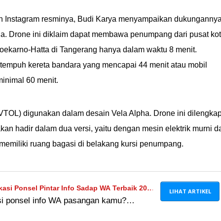
un Instagram resminya, Budi Karya menyampaikan dukunganny
. Drone ini diklaim dapat membawa penumpang dari pusat ko
Soekarno-Hatta di Tangerang hanya dalam waktu 8 menit.
i tempuh kereta bandara yang mencapai 44 menit atau mobil
inimal 60 menit.
g (VTOL) digunakan dalam desain Vela Alpha. Drone ini dilengkap
an hadir dalam dua versi, yaitu dengan mesin elektrik murni d
ga memiliki ruang bagasi di belakang kursi penumpang.
kasi Ponsel Pintar Info Sadap WA Terbaik 2024,
LIHAT ARTIKEL
si ponsel info WA pasangan kamu?
in dengan download aplikasi ponsel pintar