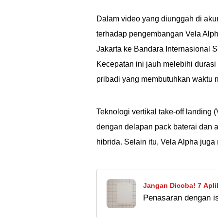
Dalam video yang diunggah di ak
terhadap pengembangan Vela Alpha
Jakarta ke Bandara Internasional 
Kecepatan ini jauh melebihi duras
pribadi yang membutuhkan waktu m
Teknologi vertikal take-off landin
dengan delapan pack baterai dan ak
hibrida. Selain itu, Vela Alpha ju
Jangan Dicoba! 7 Apli
Penasaran dengan i
Berisiko Tinggi!
Langsung saja kepo-