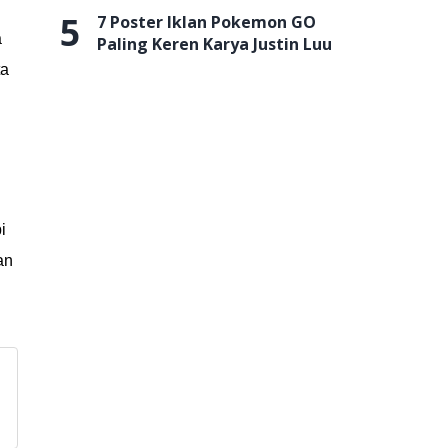
5
7 Poster Iklan Pokemon GO
a
Paling Keren Karya Justin Luu
ta
i
an