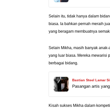
dan diduga nyindir
banyak artis GGS (G
Selain itu, tidak hanya dalam bida
biasa. Ia bahkan pernah meraih j
yang beragam membuatnya semakin
Selain Mikha, masih banyak anak-an
yang luar biasa. Mereka mewarisi 
berbagai bidang.
Bastian Steel Lamar S
Pasangan artis yang 
Siap Menikah Muda!
menikah, geng! Wah,
Bastian dan Sitha! Ã°
Kisah sukses Mikha dalam kompetisi