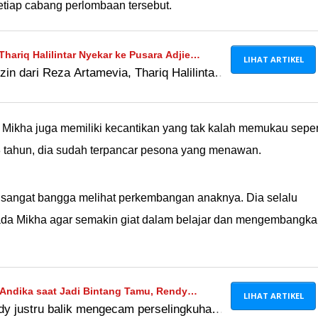
tiap cabang perlombaan tersebut.
riq Halilintar Nyekar ke Pusara Adjie
LIHAT ARTIKEL
in dari Reza Artamevia, Thariq Halilintar
kahi Aaliyah
ungi peristirahatan Adjie Massaid.
rnikahan keduanya diberikan kelancaran!
, Mikha juga memiliki kecantikan yang tak kalah memukau seper
3 tahun, dia sudah terpancar pesona yang menawan.
 sangat bangga melihat perkembangan anaknya. Dia selalu
a Mikha agar semakin giat dalam belajar dan mengembangka
Andika saat Jadi Bintang Tamu, Rendy
LIHAT ARTIKEL
ndy justru balik mengecam perselingkuhan
sih Selingkuh!