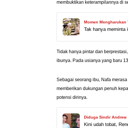
membuktikan keterampilannya di se
Momen Mengharukan Tha
Tak hanya meminta iz
Massaid, Minta Izin Ni
juga tampak mengunj
Semoga persiapan pe
Tidak hanya pintar dan berprestasi
ibunya. Pada usianya yang baru 1
Sebagai seorang ibu, Nafa merasa
memberikan dukungan penuh kepad
potensi dirinya.
Diduga Sindir Andrew 
Kini udah tobat, Re
Kjaernett: Tolol Lu Ma