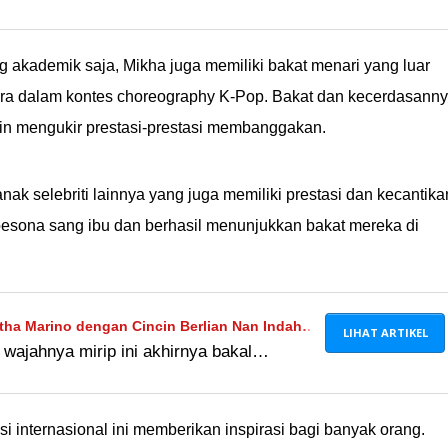
 Andrew. Duh, semoga nggak semakin
anteng-Ganteng Selingkuh), deh!
ng akademik saja, Mikha juga memiliki bakat menari yang luar
uara dalam kontes choreography K-Pop. Bakat dan kecerdasann
 mengukir prestasi-prestasi membanggakan.
ak selebriti lainnya yang juga memiliki prestasi dan kecantika
pesona sang ibu dan berhasil menunjukkan bakat mereka di
itha Marino dengan Cincin Berlian Nan Indah,
LIHAT ARTIKEL
wajahnya mirip ini akhirnya bakal
 semoga lancar-lancar menuju pelaminan,
ÂÂÂ
 internasional ini memberikan inspirasi bagi banyak orang.