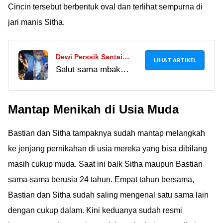
Cincin tersebut berbentuk oval dan terlihat sempurna di
jari manis Sitha.
Dewi Perssik Santai
LIHAT ARTIKEL
Salut sama mbak
Tanggapi Viralnya Video
Depe yang santai aja
Parodi Aksi
dihujat dan diparodi.
Panggungnya Nyanyi
Mantap Menikah di Usia Muda
Sehat-sehat terus ya!
Lagu Basah-basah:
Indonesia Lagi Butuh
Bastian dan Sitha tampaknya sudah mantap melangkah
Hiburan
ke jenjang pernikahan di usia mereka yang bisa dibilang
masih cukup muda. Saat ini baik Sitha maupun Bastian
sama-sama berusia 24 tahun. Empat tahun bersama,
Bastian dan Sitha sudah saling mengenal satu sama lain
dengan cukup dalam. Kini keduanya sudah resmi