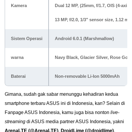
Kamera
Dual 12 MP, (25mm, f/1.7, OIS (4-axis)
13 MP, f/2.0, 1/3" sensor size, 1.12 m 
Sistem Operasi
Android 6.0.1 (Marshmallow)
warna
Navy Black, Glacier Silver, Rose Gold
Baterai
Non-removable Li-Ion 5000mAh
Gimana, sudah gak sabar menunggu kehadiran kedua
smartphone terbaru ASUS ini di Indonesia, kan? Selain di
Fanpage ASUS Indonesia, kamu juga bisa nonton
live-
streaming
di ASUS media partner ASUS Indonesia, yakni
ArenaLTE (@ArenaLTE)
,
DroidLime (@droidlime)
,