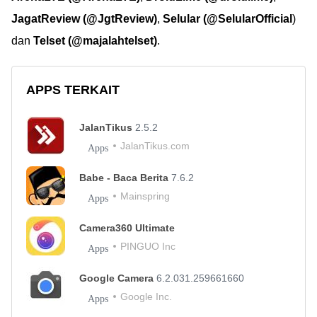
JagatReview (@JgtReview)
,
Selular (@SelularOfficial
)
dan
Telset (@majalahtelset)
.
APPS TERKAIT
JalanTikus
2.5.2
JalanTikus.com
Apps
Babe - Baca Berita
7.6.2
Mainspring
Apps
Camera360 Ultimate
PINGUO Inc
Apps
Google Camera
6.2.031.259661660
Google Inc.
Apps