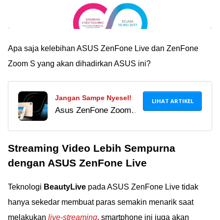
Apa saja kelebihan ASUS ZenFone Live dan ZenFone
Zoom S yang akan dihadirkan ASUS ini?
Jangan Sampe Nyesel!
LIHAT ARTIKEL
Asus ZenFone Zoom S
dan ZenFone Live
dipastikan akan hadir
Streaming Video Lebih Sempurna
di Indonesia.
Penasaran
dengan ASUS ZenFone Live
kecanggihannya? Yuk
mulai pre-order
Teknologi
BeautyLive
pada ASUS ZenFone Live tidak
sekarang juga!
hanya sekedar membuat paras semakin menarik saat
melakukan
live-streaming
, smartphone ini juga akan