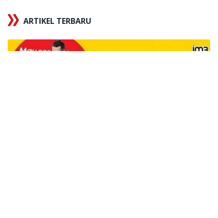
ARTIKEL TERBARU
x
Tautan berhasil disalin
X
5 Cara Mengecek Nomor Indosat IM3 Ooredoo
Terbaru 2026 Praktis, Kok!
Telko
8 hari yang lalu
Cara Cek PIP 2026 Kemdikbud go
id Kapan Cair Lewat HP, Panduan
Lengkap