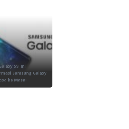
alaxy S9, Ini
rmasi Samsung Galaxy
Masa ke Masa!