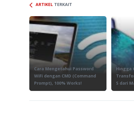
ARTIKEL
TERKAIT
Cara Mengetahui Password
Hingga G
WiFi dengan CMD (Command
Transfo
Prompt), 100% Works!
S dari 