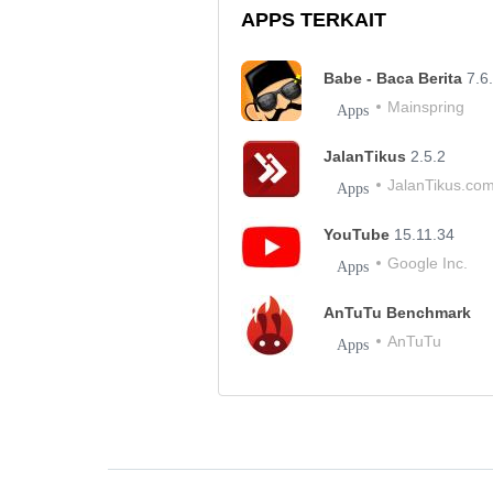
APPS TERKAIT
Babe - Baca Berita
7.6
Mainspring
Apps
JalanTikus
2.5.2
JalanTikus.co
Apps
YouTube
15.11.34
Google Inc.
Apps
AnTuTu Benchmark
AnTuTu
Apps