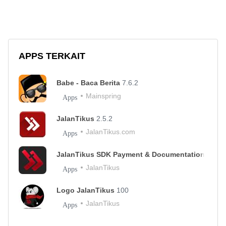
APPS TERKAIT
Babe - Baca Berita
7.6.2
Mainspring
Apps
JalanTikus
2.5.2
JalanTikus.com
Apps
JalanTikus SDK Payment & Documentation
0.1.0
JalanTikus
Apps
Logo JalanTikus
100
JalanTikus
Apps