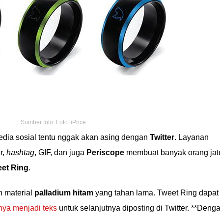
Sumber foto: Foto: iPrice
media sosial tentu nggak akan asing dengan
Twitter
. Layanan
r,
hashtag
, GIF, dan juga
Periscope
membuat banyak orang jat
et Ring
.
n material
palladium hitam
yang tahan lama. Tweet Ring dapat
ya menjadi teks
untuk selanjutnya diposting di Twitter. **Deng