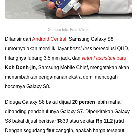
Sumber foto: Foto: Mirror
Dilansir dari
Android Central
, Samsung Galaxy S8
rumornya akan memiliki layar
bezel-less
beresolusi QHD,
hilangnya lubang 3.5 mm jack, dan
virtual assistant
baru
.
Koh Donh-jin
, Samsung Mobile Chief, mengatakan akan
menambahkan pengamanan ekstra demi mencegah
bocornya Galaxy S8.
Diduga Galaxy S8 bakal dijual
20 persen
lebih mahal
dibanding pendahulunya Galaxy S7. Diperkirakan Galaxy
S8 bakal dijual berkisar $839 atau sekitar
Rp 11,2 juta
!
Dengan segudang fitur canggih, apakah harga tersebut