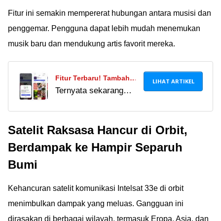
Fitur ini semakin mempererat hubungan antara musisi dan
penggemar. Pengguna dapat lebih mudah menemukan
musik baru dan mendukung artis favorit mereka.
Fitur Terbaru! Tambah
LIHAT ARTIKEL
Ternyata sekarang
Lagu Favorit Dari
bisa tambah lagu
Instagram Ke Spotify Di
favorit dari Instagram
Android Dan IOS
Satelit Raksasa Hancur di Orbit,
ke Spotify dengan fitur
baru, lho! Simak
Berdampak ke Hampir Separuh
caranya di sini.
Bumi
Kehancuran satelit komunikasi Intelsat 33e di orbit
menimbulkan dampak yang meluas. Gangguan ini
dirasakan di berbagai wilayah, termasuk Eropa, Asia, dan