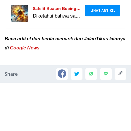
Satelit Buatan Boeing
LIHAT ARTIKEL
Diketahui bahwa satelit
Hancur Di Orbit,
buatan Boeing hancur
Indonesia Kena Imbas?
di orbit dan berdampak
pada separuh Bumi.
Baca artikel dan berita menarik dari JalanTikus lainnya
Namun, apakah
di
Google News
Indonesia terkena
imbasnya?
Share