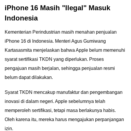
iPhone 16 Masih "Ilegal" Masuk
wapres Gibran, bisa
Pasangnya
langsung download,
Indonesia
gengs. Siap dipajang di
ruang kantor dan
Kementerian Perindustrian masih menahan penjualan
kelas!
iPhone 16 di Indonesia. Menteri Agus Gumiwang
Kartasasmita menjelaskan bahwa Apple belum memenuhi
syarat sertifikasi TKDN yang diperlukan. Proses
pengajuan masih berjalan, sehingga penjualan resmi
belum dapat dilakukan.
Syarat TKDN mencakup manufaktur dan pengembangan
inovasi di dalam negeri. Apple sebelumnya telah
memperoleh sertifikasi, tetapi masa berlakunya habis.
Oleh karena itu, mereka harus mengajukan perpanjangan
izin.