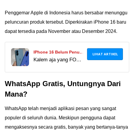
Penggemar Apple di Indonesia harus bersabar menunggu
peluncuran produk tersebut. Diperkirakan iPhone 16 baru
dapat tersedia pada November atau Desember 2024.
IPhone 16 Belum Penuhi
LIHAT ARTIKEL
Kalem aja yang FOMO
TKDN, Kemenperin:
sama iPhone 16.
Penjualan Di Indonesia
Saran mimin, mending
Masih Ilegal!
WhatsApp Gratis, Untungnya Dari
nunggu yang bener-
bener udah dapat
Mana?
sertifikasi aja biar
terjamin aman!
WhatsApp telah menjadi aplikasi pesan yang sangat
populer di seluruh dunia. Meskipun pengguna dapat
mengaksesnya secara gratis, banyak yang bertanya-tanya