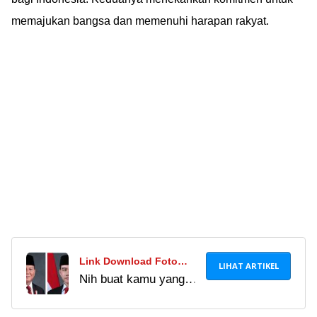
memajukan bangsa dan memenuhi harapan rakyat.
Link Download Foto
LIHAT ARTIKEL
Nih buat kamu yang
Resmi Presiden Dan
lagi cari foto resmi
Wakil Presiden 2024-
presiden Prabowo dan
2029, Ini Aturan