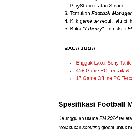
PlayStation, atau Steam.
Temukan
Football Manager
Klik
game
tersebut, lalu pili
Buka
"Library
"
, temukan
F
BACA JUGA
Enggak Laku, Sony Tarik
45+ Game PC Terbaik & T
17 Game Offline PC Terba
Spesifikasi Football
Keunggulan utama
FM 2024
terlet
melakukan
scouting
global untuk m