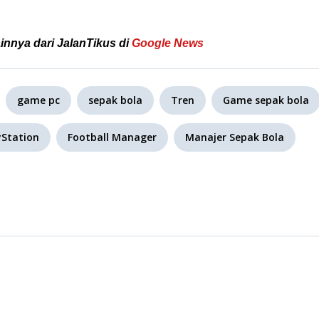
ainnya dari JalanTikus di
Google News
game pc
sepak bola
Tren
Game sepak bola
Station
Football Manager
Manajer Sepak Bola