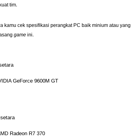
uat tim.
 kamu cek spesifikasi perangkat PC baik minium atau yang
masang
game
ini.
setara
NVIDIA GeForce 9600M GT
 setara
 AMD Radeon R7 370