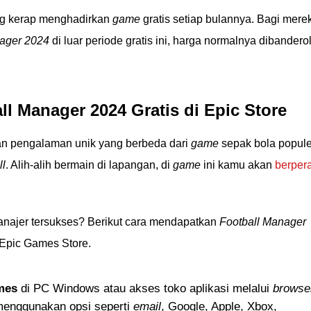
g kerap menghadirkan
game
gratis setiap bulannya. Bagi mere
nager 2024
di luar periode gratis ini, harga normalnya dibandero
l Manager 2024 Gratis di Epic Store
 pengalaman unik yang berbeda dari
game
sepak bola popule
ll
. Alih-alih bermain di lapangan, di
game
ini kamu akan
berper
anajer tersukses? Berikut cara mendapatkan
Football Manager
 Epic Games Store.
mes
di PC Windows atau akses toko aplikasi melalui
browse
enggunakan opsi seperti
email
, Google, Apple, Xbox,