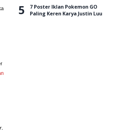
5
7 Poster Iklan Pokemon GO
ka
Paling Keren Karya Justin Luu
l
r
an
r
.