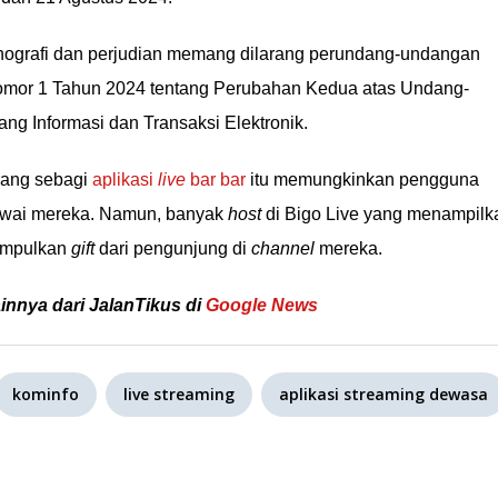
nografi dan perjudian memang dilarang perundang-undangan
mor 1 Tahun 2024 tentang Perubahan Kedua atas Undang-
g Informasi dan Transaksi Elektronik.
rang sebagi
aplikasi
live
bar bar
itu memungkinkan pengguna
gawai mereka. Namun, banyak
host
di Bigo Live yang menampilk
gumpulkan
gift
dari pengunjung di
channel
mereka.
ainnya dari JalanTikus di
Google News
kominfo
live streaming
aplikasi streaming dewasa