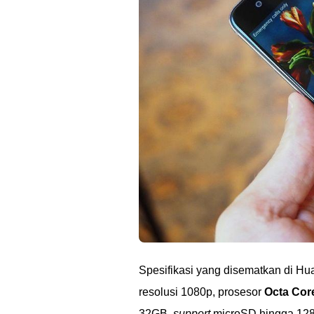
Spesifikasi yang disematkan di Hu
resolusi 1080p, prosesor
Octa Cor
32GB,
support
microSD hingga 128