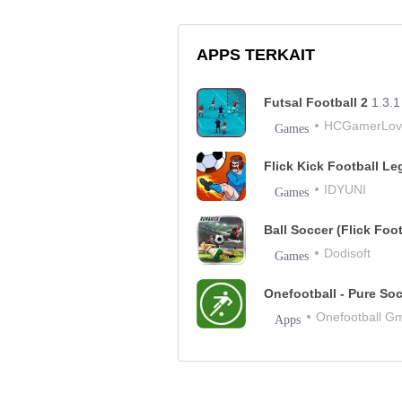
APPS TERKAIT
Futsal Football 2
1.3.1
HCGamerLov
Games
Flick Kick Football L
IDYUNI
Games
Ball Soccer (Flick Foo
Dodisoft
Games
Onefootball - Pure So
Onefootball G
Apps