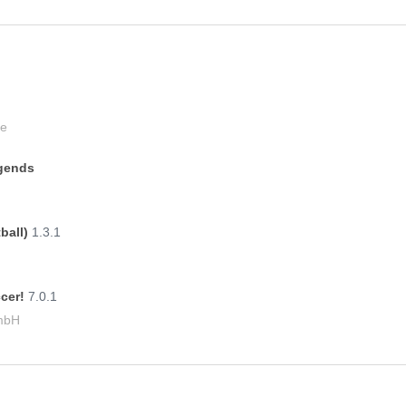
e
egends
tball)
1.3.1
ccer!
7.0.1
mbH