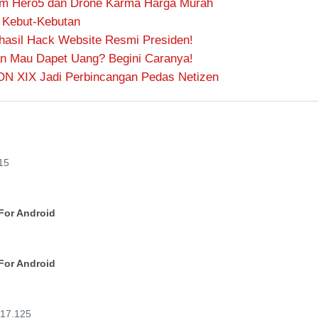
am Hero5 dan Drone Karma Harga Murah
 Kebut-Kebutan
rhasil Hack Website Resmi Presiden!
n Mau Dapet Uang? Begini Caranya!
PON XIX Jadi Perbincangan Pedas Netizen
15
For Android
For Android
.17.125