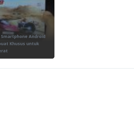
10 Smartphone Android
buat Khusus untuk
erat