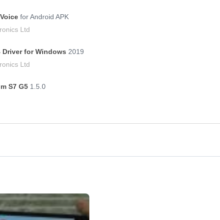
-Voice
for Android APK
onics Ltd
 Driver for Windows
2019
onics Ltd
om S7 G5
1.5.0