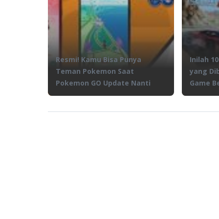
Resmi! Kamu Bisa Punya
Inilah 
Teman Pokemon Saat
yang Di
Pokemon GO Update Nanti
Game B